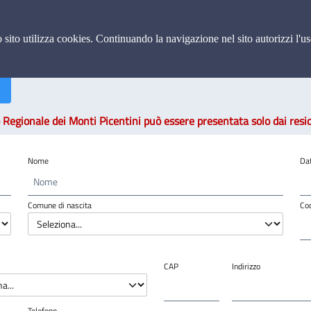
to sito utilizza cookies. Continuando la navigazione nel sito autorizzi l'u
nda di registrazione al sistema eCaccia dell
 Regionale dei Monti Picentini può essere presentata solo dai resid
Nome
Da
Comune di nascita
Cod
CAP
Indirizzo
Telefono