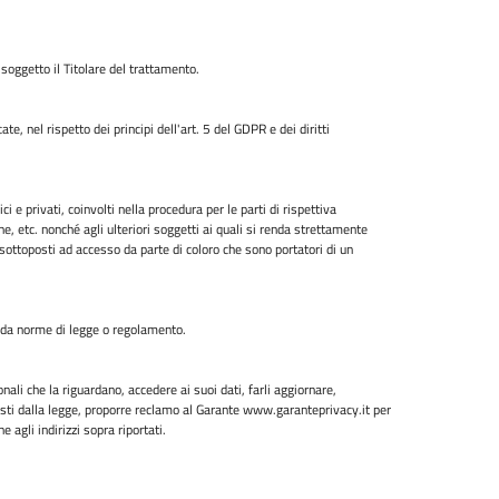
 soggetto il Titolare del trattamento.
e, nel rispetto dei principi dell'art. 5 del GDPR e dei diritti
i e privati, coinvolti nella procedura per le parti di rispettiva
, etc. nonché agli ulteriori soggetti ai quali si renda strettamente
 sottoposti ad accesso da parte di coloro che sono portatori di un
ti da norme di legge o regolamento.
onali che la riguardano, accedere ai suoi dati, farli aggiornare,
previsti dalla legge, proporre reclamo al Garante www.garanteprivacy.it per
 agli indirizzi sopra riportati.