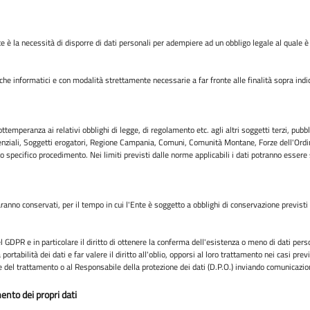
cate è la necessità di disporre di dati personali per adempiere ad un obbligo legale al quale è
che informatici e con modalità strettamente necessarie a far fronte alle finalità sopra indicat
emperanza ai relativi obblighi di legge, di regolamento etc. agli altri soggetti terzi, pubblic
tenziali, Soggetti erogatori, Regione Campania, Comuni, Comunità Montane, Forze dell'Ordine
lo specifico procedimento. Nei limiti previsti dalle norme applicabili i dati potranno essere
 saranno conservati, per il tempo in cui l'Ente è soggetto a obblighi di conservazione previs
del GDPR e in particolare il diritto di ottenere la conferma dell'esistenza o meno di dati pers
la portabilità dei dati e far valere il diritto all'oblio, opporsi al loro trattamento nei casi 
are del trattamento o al Responsabile della protezione dei dati (D.P.O.) inviando comunicazione
mento dei propri dati