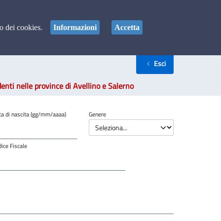
Pagina iniziale
so dei cookies.
Informazioni
Accetta
'Ente
Esci
enti nelle province di Avellino e Salerno
ta di nascita (gg/mm/aaaa)
Genere
ice Fiscale