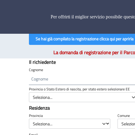
Caccia di selezione e controllo
Sistema gestionale per Regioni e ATC
Per offrirti il miglior servizio possibile ques
Doma
Se hai già compilato la registrazione clicca qui per aprirla
La domanda di registrazione per il Parco
Il richiedente
Cognome
Provincia o Stato Estero di nascita, per stato estero selezionare EE
Residenza
Provincia
Comune
Email