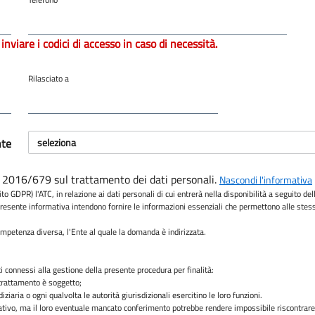
 inviare i codici di accesso in caso di necessità.
Rilasciato a
nte
E 2016/679 sul trattamento dei dati personali.
Nascondi
l'informativa
GDPR) l'ATC, in relazione ai dati personali di cui entrerà nella disponibilità a seguito de
presente informativa intendono fornire le informazioni essenziali che permettono alle stesse 
competenza diversa, l'Ente al quale la domanda è indirizzata.
i connessi alla gestione della presente procedura per finalità:
l trattamento è soggetto;
ziaria o ogni qualvolta le autorità giurisdizionali esercitino le loro funzioni.
ltativo, ma il loro eventuale mancato conferimento potrebbe rendere impossibile riscontrare 